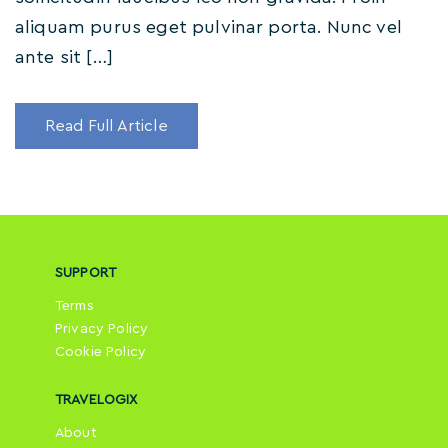
aliquam purus eget pulvinar porta. Nunc vel
ante sit […]
Read Full Article
SUPPORT
Terms
Privacy Policy
Cookie Policy
TRAVELOGIX
About